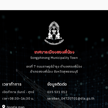
เทศบาลเมืองสองพี่น้อง
Songphinong Municipality Town
เลขที่ 7 ถนนราษฎร์บํารุง ตำบลสองพี่น้อง
อำเภอสองพี่น้อง จังหวัดสุพรรณบุรี
เวลาทำการ
ข้อมูลติดต่อ
เปิดทำการ จันทร์ - ศุกร์
035 531 012
เวลา 08:30–16:30 น.
saraban_04720701@dla.go.th
Google map