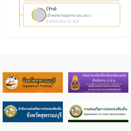
(ว่าง)
เจ้าพนักงานธุรการ (ปง./ชง.)
035531012 ต่อ 118